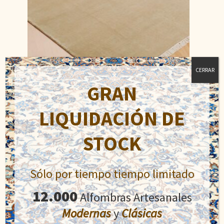
CERRAR
GRAN
LIQUIDACIÓN DE
Diseño Tibet
El
El
726,00
€
800,00
€
STOCK
precio
precio
original
actual
Añadir al carrito
era:
es:
Sólo por tiempo tiempo limitado
800,00€.
726,00€.
12.000
Alfombras Artesanales
Modernas
y
Clásicas