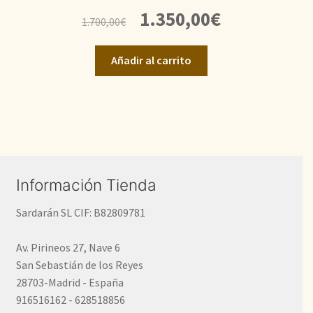
El
El
1.350,00
€
1.700,00
€
precio
precio
original
actual
Añadir al carrito
era:
es:
1.700,00€.
1.350,00€.
Información Tienda
Sardarán SL CIF: B82809781
Av. Pirineos 27, Nave 6
San Sebastián de los Reyes
28703-Madrid - España
916516162 - 628518856