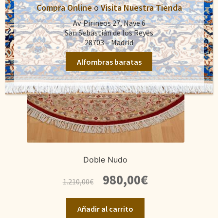
Compra Online
o
Visita Nuestra Tienda
Av. Pirineos 27, Nave 6
San Sebastián de los Reyes
28703 – Madrid
Alfombras baratas
Doble Nudo
El
El
980,00
€
1.210,00
€
precio
precio
original
actual
Añadir al carrito
era:
es: