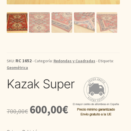
Kilim
Redondas
Vintage
Seda
RC 1652
SKU:
- Categoría:
Redondas y Cuadradas
- Etiqueta:
Geométrica
Pasillo
Kazak Super
El
El
600,00
€
700,00
€
precio
precio
original
actual