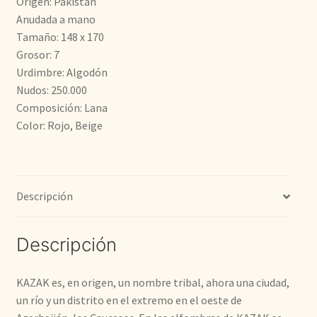
Origen: Pakistán
era:
es:
Anudada a mano
Tamaño: 148 x 170
700,00€.
600,00€.
Grosor: 7
Urdimbre: Algodón
Nudos: 250.000
Composición: Lana
Color: Rojo, Beige
Descripción
Descripción
KAZAK es, en origen, un nombre tribal, ahora una ciudad,
un río y un distrito en el extremo en el oeste de