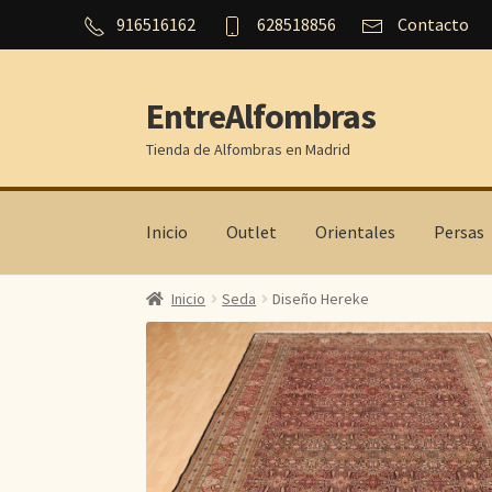
916516162
628518856
Contacto
EntreAlfombras
Ir
Ir
a
al
Tienda de Alfombras en Madrid
la
contenido
navegación
Inicio
Outlet
Orientales
Persas
Inicio
Seda
Diseño Hereke