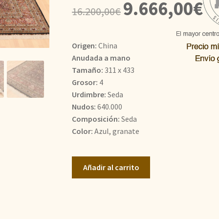
El
El
9.666,00
€
16.200,00
€
precio
pre
original
act
Origen:
China
era:
es:
Anudada a mano
Tamaño:
311 x 433
16.200,00€.
9.6
Grosor:
4
Urdimbre:
Seda
Nudos:
640.000
Composición:
Seda
Color:
Azul, granate
Diseño
Añadir al carrito
Hereke
cantidad