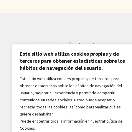
Información Tienda
Este sitio web utiliza cookies propias y de
Sardarán SL CIF: B82809781
terceros para obtener estadísticas sobre los
hábitos de navegación del usuario.
Av. Pirineos 27, Nave 6
Este sitio web utiliza cookies propias y de terceros para
San Sebastián de los Reyes
obtener estadísticas sobre los hábitos de navegación del
28703-Madrid - España
usuario, mejorar su experiencia y permitirle compartir
916516162 - 628518856
contenidos en redes sociales. Usted puede aceptar o
jaba2288@gmail.com
rechazar todas las cookies, así como personalizar cuáles
quiere deshabilitar
Puede encontrar toda la información en nuestraPolítica de
Cookies.