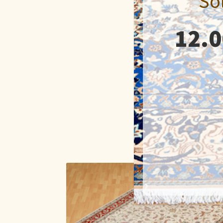
Só
12.