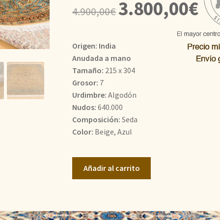
El
El
3.800,00
€
4.900,00
€
precio
prec
original
actu
Origen: India
era:
es:
Anudada a mano
Tamaño:
215 x 304
4.900,00€.
3.80
Grosor:
7
Urdimbre:
Algodón
Nudos:
640.000
Composición:
Seda
Color:
Beige, Azul
Kashmir
Añadir al carrito
Seda
cantidad