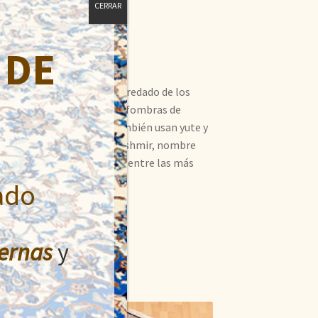
CERRAR
 DE
gran colorido y belleza heredado de los
flor motivo típico de las alfombras de
n el material más usado también usan yute y
valoradas y conocidas, Kashmir, nombre
ras de India que se cuentan entre las más
ado
ernas
y