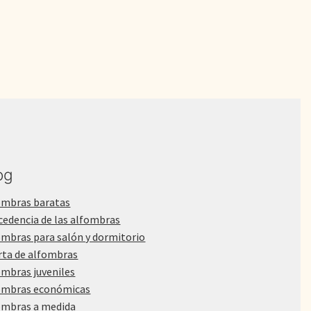
3.200,00€.
2.256,20€.
og
ombras baratas
cedencia de las alfombras
ombras para salón y dormitorio
rta de alfombras
ombras juveniles
ombras económicas
ombras a medida