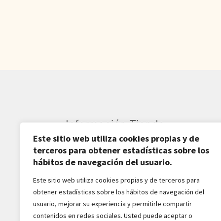
14.000,00€.
7.950,00€.
Información Tienda
Este sitio web utiliza cookies propias y de
Sardarán SL CIF: B82809781
terceros para obtener estadísticas sobre los
hábitos de navegación del usuario.
Av. Pirineos 27, Nave 6
Este sitio web utiliza cookies propias y de terceros para
San Sebastián de los Reyes
obtener estadísticas sobre los hábitos de navegación del
28703-Madrid - España
usuario, mejorar su experiencia y permitirle compartir
916516162 - 628518856
contenidos en redes sociales. Usted puede aceptar o
jaba2288@gmail.com