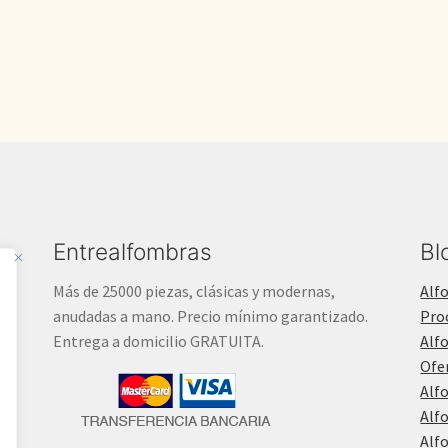
3.200,00€.
2.256,20€.
Entrealfombras
Bl
Más de 25000 piezas, clásicas y modernas,
Alf
anudadas a mano. Precio mínimo garantizado.
Pro
Entrega a domicilio GRATUITA.
Alf
Ofe
Alf
Alf
Alf