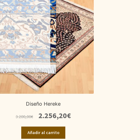
Diseño Hereke
El
El
2.256,20
€
3.200,00
€
precio
precio
original
actual
Añadir al carrito
era:
es: