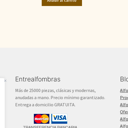
Añadir al carrito
era:
es:
1.900,00€.
1.400,00€.
Entrealfombras
Bl
Más de 25000 piezas, clásicas y modernas,
Alf
anudadas a mano. Precio mínimo garantizado.
Pro
Entrega a domicilio GRATUITA.
Alf
Ofe
Alf
Alf