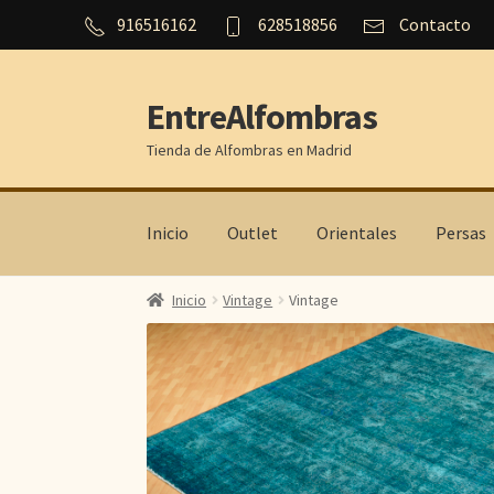
916516162
628518856
Contacto
EntreAlfombras
Ir
Ir
a
al
Tienda de Alfombras en Madrid
la
contenido
navegación
Inicio
Outlet
Orientales
Persas
Inicio
Vintage
Vintage