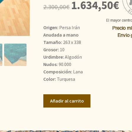
El
El
1.634,50
€
2.300,00
€
precio
prec
original
actu
Origen:
Persa Irán
era:
es:
Anudada a mano
Tamaño:
263 x 338
2.300,00€.
1.63
Grosor:
10
Urdimbre:
Algodón
Nudos:
90.000
Composición:
Lana
Color:
Turquesa
Vintage
Añadir al carrito
cantidad