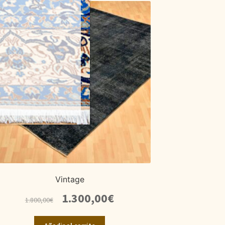
Vintage
El
El
1.300,00
€
1.800,00
€
precio
precio
original
actual