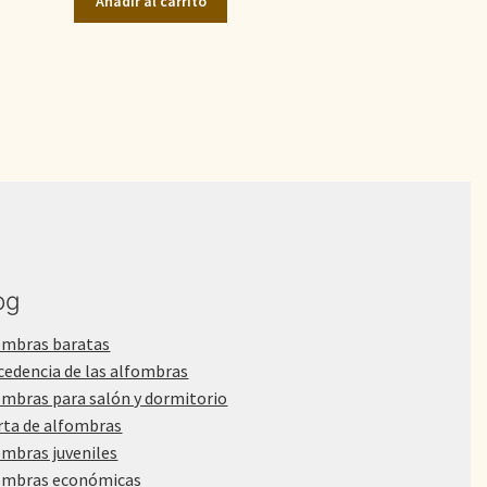
Añadir al carrito
era:
es:
1.800,00€.
1.300,00€.
og
ombras baratas
cedencia de las alfombras
ombras para salón y dormitorio
rta de alfombras
ombras juveniles
ombras económicas