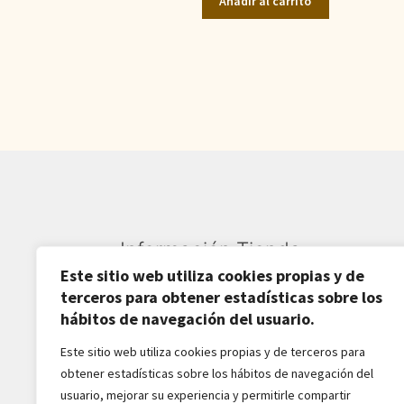
Añadir al carrito
era:
es:
1.210,00€.
980,00€.
Información Tienda
Este sitio web utiliza cookies propias y de
Sardarán SL CIF: B82809781
terceros para obtener estadísticas sobre los
hábitos de navegación del usuario.
Av. Pirineos 27, Nave 6
Este sitio web utiliza cookies propias y de terceros para
San Sebastián de los Reyes
obtener estadísticas sobre los hábitos de navegación del
28703-Madrid - España
usuario, mejorar su experiencia y permitirle compartir
916516162 - 628518856