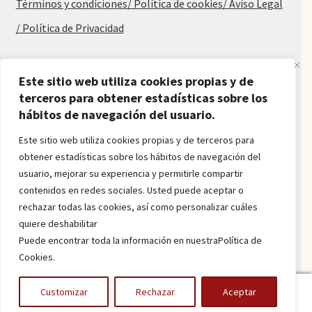
Términos y condiciones
/ Política de cookies
/ Aviso Legal
/ Política de Privacidad
Blog
Este sitio web utiliza cookies propias y de
Alfombras baratas
terceros para obtener estadísticas sobre los
hábitos de navegación del usuario.
Procedencia de las alfombras
Alfombras para salón y dormitorio
Este sitio web utiliza cookies propias y de terceros para
Oferta de alfombras
obtener estadísticas sobre los hábitos de navegación del
Alfombras juveniles
usuario, mejorar su experiencia y permitirle compartir
Alfombras económicas
contenidos en redes sociales. Usted puede aceptar o
Alfombras a medida
rechazar todas las cookies, así como personalizar cuáles
Alfombras orientales
quiere deshabilitar
Venta de alfombras
Puede encontrar toda la información en nuestraPolítica de
Cookies.
Power by
onlyMarketing
0
Customizar
Rechazar
Aceptar
Buscar
Buscar