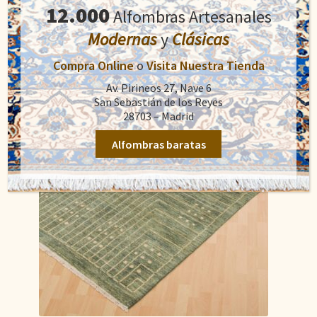
original
actual
12.000
Alfombras Artesanales
Añadir al carrito
era:
es:
Modernas
y
Clásicas
907,50€.
484,00€.
Compra Online
o
Visita Nuestra Tienda
Av. Pirineos 27, Nave 6
San Sebastián de los Reyes
28703 – Madrid
Alfombras baratas