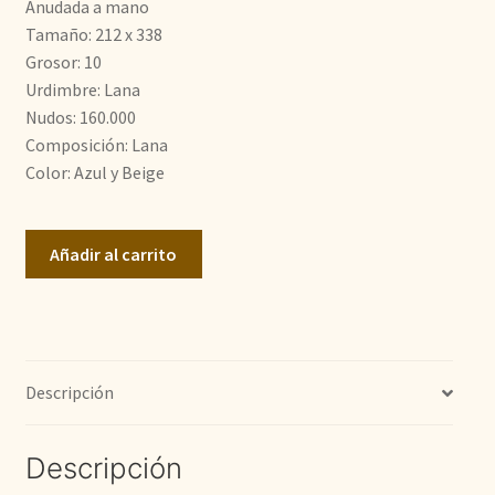
Anudada a mano
Tamaño: 212 x 338
1.936,00€.
484,00€.
Grosor: 10
Urdimbre: Lana
Nudos: 160.000
Composición: Lana
Color: Azul y Beige
Azeri
Añadir al carrito
Yoruk
cantidad
Descripción
Descripción