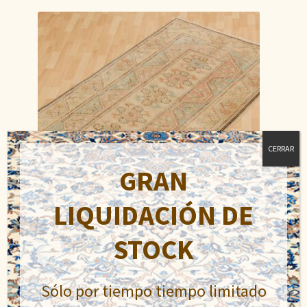
CERRAR
GRAN
LIQUIDACIÓN DE
STOCK
Milas
El
El
484,00
€
Sólo por tiempo tiempo limitado
907,50
€
precio
precio