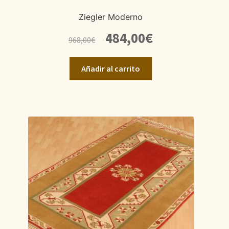
Ziegler Moderno
El
El
484,00
€
968,00
€
precio
precio
original
actual
Añadir al carrito
era:
es:
968,00€.
484,00€.