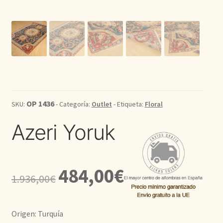
Kilim
Redondas
Vintage
Seda
OP 1436
SKU:
- Categoría:
Outlet
- Etiqueta:
Floral
Azeri Yoruk
Pasillo
El
El
484,00
€
1.936,00
€
precio
precio
original
actual
Origen: Turquía
era:
es: