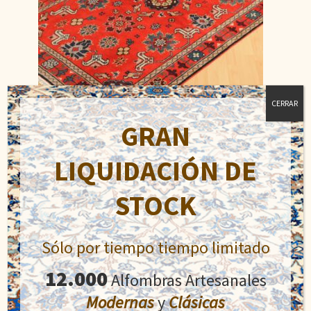
CERRAR
GRAN
LIQUIDACIÓN DE
Dagestán
El
El
508,20
€
STOCK
1.300,00
€
precio
precio
original
actual
Añadir al carrito
era:
es:
Sólo por tiempo tiempo limitado
1.300,00€.
508,20€.
12.000
Alfombras Artesanales
Modernas
y
Clásicas