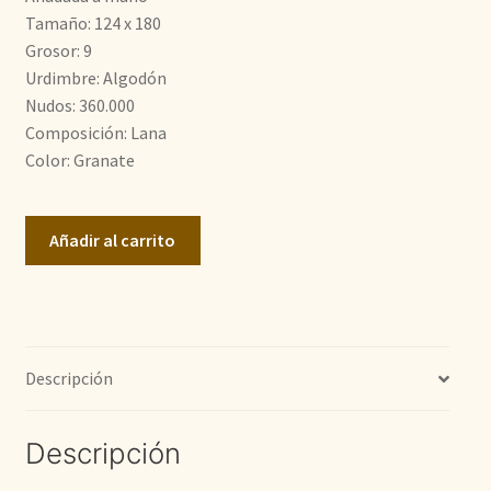
Tamaño: 124 x 180
484,00€.
365,00€.
Grosor: 9
Urdimbre: Algodón
Nudos: 360.000
Composición: Lana
Color: Granate
Bukhara
Añadir al carrito
cantidad
Descripción
Descripción