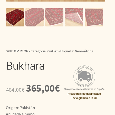
Kilim
Redondas
Vintage
OP 2126
Seda
SKU:
- Categoría:
Outlet
- Etiqueta:
Geométrica
Bukhara
Pasillo
El
El
365,00
€
484,00
€
precio
precio
original
actual
Origen: Pakistán
era:
es:
Anudada a mano