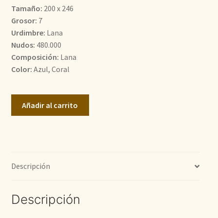
Tamaño:
200 x 246
1.400,00€.
726,00€.
Grosor:
7
Urdimbre:
Lana
Nudos:
480.000
Composición:
Lana
Color:
Azul, Coral
Caucaso
Añadir al carrito
cantidad
Descripción
Descripción