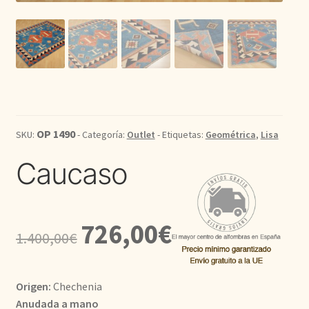
Kilim
Redondas
Vintage
OP 1490
SKU:
- Categoría:
Outlet
- Etiquetas:
Geométrica
,
Lisa
Seda
Caucaso
Pasillo
El
El
726,00
€
1.400,00
€
precio
precio
original
actual
Origen:
Chechenia
era:
es:
Anudada a mano