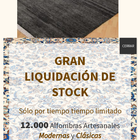
CERRAR
GRAN
LIQUIDACIÓN DE
Diseño Tibet
El
El
484,00
€
STOCK
750,20
€
precio
precio
original
actual
Añadir al carrito
era:
es:
Sólo por tiempo tiempo limitado
750,20€.
484,00€.
12.000
Alfombras Artesanales
Modernas
y
Clásicas