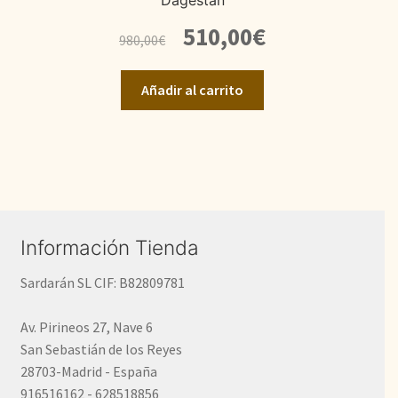
Dagestán
El
El
510,00
€
980,00
€
precio
precio
original
actual
Añadir al carrito
era:
es:
980,00€.
510,00€.
Información Tienda
Sardarán SL CIF: B82809781
Av. Pirineos 27, Nave 6
San Sebastián de los Reyes
28703-Madrid - España
916516162 - 628518856