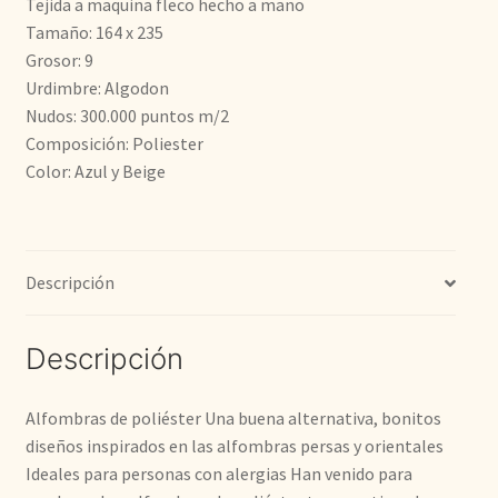
Tejida a maquina fleco hecho a mano
Tamaño: 164 x 235
399,30€.
248,05€.
Grosor: 9
Urdimbre: Algodon
Nudos: 300.000 puntos m/2
Composición: Poliester
Color: Azul y Beige
Descripción
Descripción
Alfombras de poliéster Una buena alternativa, bonitos
diseños inspirados en las alfombras persas y orientales
Ideales para personas con alergias Han venido para