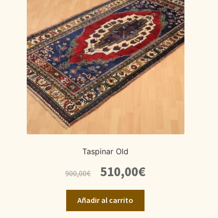
Taspinar Old
El
El
510,00
€
900,00
€
precio
precio
original
actual
Añadir al carrito
era:
es:
900,00€.
510,00€.