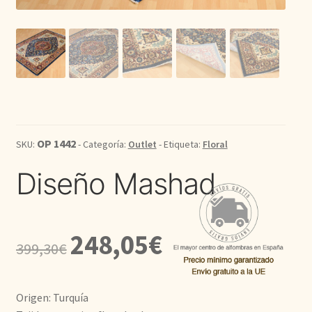
Kilim
Redondas
Vintage
Seda
OP 1442
SKU:
- Categoría:
Outlet
- Etiqueta:
Floral
Diseño Mashad
Pasillo
El
El
248,05
€
399,30
€
precio
precio
original
actual
Origen: Turquía
era:
es: