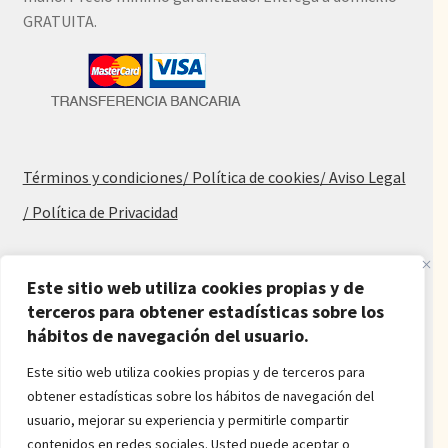
GRATUITA.
Términos y condiciones
/ Política de cookies
/ Aviso Legal
/ Política de Privacidad
Blog
Este sitio web utiliza cookies propias y de
terceros para obtener estadísticas sobre los
Alfombras baratas
hábitos de navegación del usuario.
Procedencia de las alfombras
Alfombras para salón y dormitorio
Este sitio web utiliza cookies propias y de terceros para
Oferta de alfombras
obtener estadísticas sobre los hábitos de navegación del
Alfombras juveniles
usuario, mejorar su experiencia y permitirle compartir
Alfombras económicas
contenidos en redes sociales. Usted puede aceptar o