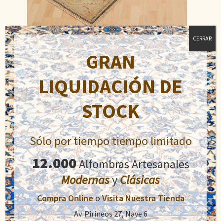
CERRAR
Milas
GRAN
El
El
484,00
€
907,50
€
precio
precio
LIQUIDACIÓN DE
original
actual
Añadir al carrito
era:
es:
STOCK
907,50€.
484,00€.
Sólo por tiempo tiempo limitado
12.000
Alfombras Artesanales
Modernas
y
Clásicas
Compra Online
o
Visita Nuestra Tienda
Av. Pirineos 27, Nave 6