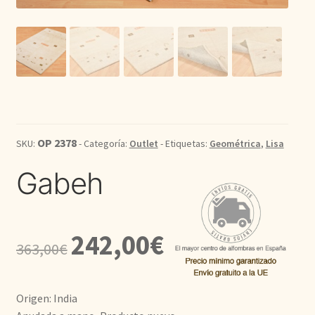
Kilim
Redondas
Vintage
Seda
OP 2378
SKU:
- Categoría:
Outlet
- Etiquetas:
Geométrica
,
Lisa
Gabeh
Pasillo
El
El
242,00
€
363,00
€
precio
precio
original
actual
Origen: India
era:
es: