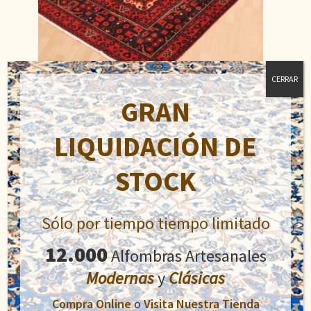
CERRAR
GRAN
Bakthiari
LIQUIDACIÓN DE
El
El
726,00
€
1.600,00
€
precio
precio
STOCK
original
actual
Añadir al carrito
era:
es:
1.600,00€.
726,00€.
Sólo por tiempo tiempo limitado
12.000
Alfombras Artesanales
Modernas
y
Clásicas
Compra Online
o
Visita Nuestra Tienda