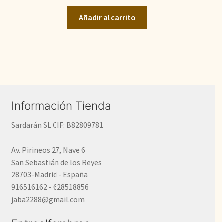
original
actual
Añadir al carrito
era:
es:
907,50€.
484,00€.
Información Tienda
Sardarán SL CIF: B82809781
Av. Pirineos 27, Nave 6
San Sebastián de los Reyes
28703-Madrid - España
916516162 - 628518856
jaba2288@gmail.com