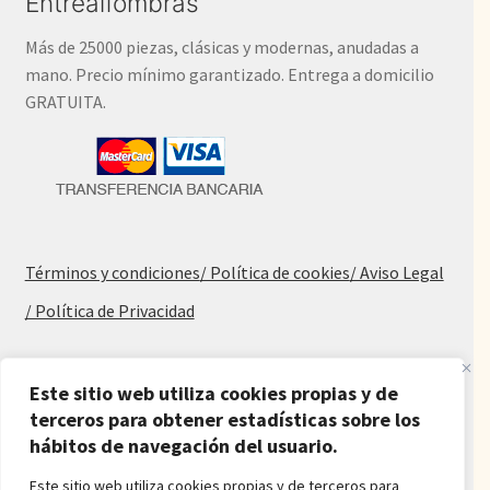
Entrealfombras
Más de 25000 piezas, clásicas y modernas, anudadas a
mano. Precio mínimo garantizado. Entrega a domicilio
GRATUITA.
Términos y condiciones
/ Política de cookies
/ Aviso Legal
/ Política de Privacidad
Blog
Este sitio web utiliza cookies propias y de
Alfombras baratas
terceros para obtener estadísticas sobre los
hábitos de navegación del usuario.
Procedencia de las alfombras
Alfombras para salón y dormitorio
Este sitio web utiliza cookies propias y de terceros para