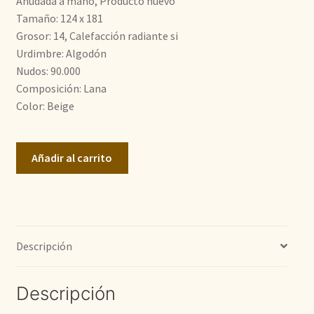
Anudada a mano, Producto nuevo
Tamaño: 124 x 181
363,00€.
242,00€.
Grosor: 14, Calefacción radiante si
Urdimbre: Algodón
Nudos: 90.000
Composición: Lana
Color: Beige
Gabeh
Añadir al carrito
cantidad
Descripción
Descripción