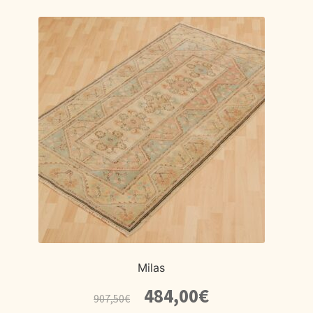
Milas
El
El
484,00
€
907,50
€
precio
precio