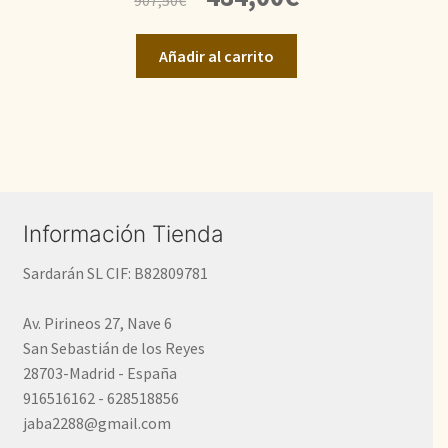
precio
precio
original
actual
Añadir al carrito
era:
es:
907,50€.
484,00€.
Información Tienda
Sardarán SL CIF: B82809781
Av. Pirineos 27, Nave 6
San Sebastián de los Reyes
28703-Madrid - España
916516162 - 628518856
jaba2288@gmail.com