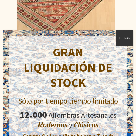
CERRAR
GRAN
Dagestán
LIQUIDACIÓN DE
El
El
484,00
€
800,00
€
precio
precio
STOCK
original
actual
Añadir al carrito
era:
es:
800,00€.
484,00€.
Sólo por tiempo tiempo limitado
12.000
Alfombras Artesanales
Modernas
y
Clásicas