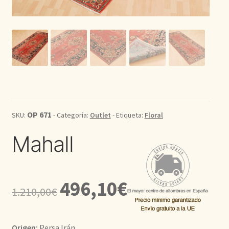
Kilim
Redondas
Vintage
Seda
OP 671
SKU:
- Categoría:
Outlet
- Etiqueta:
Floral
Pasillo
Mahall
El
El
496,10
€
1.210,00
€
precio
precio
original
actual
Origen:
Persa Irán