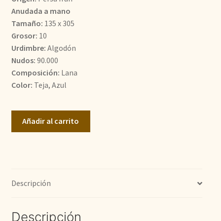
era:
es:
Anudada a mano
Tamaño:
135 x 305
1.210,00€.
496,10€.
Grosor:
10
Urdimbre:
Algodón
Nudos:
90.000
Composición:
Lana
Color:
Teja, Azul
Mahall
Añadir al carrito
cantidad
Descripción
Descripción