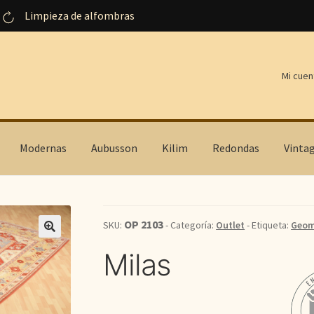
Limpieza de alfombras
Mi cuen
Modernas
Aubusson
Kilim
Redondas
Vinta
OP 2103
SKU:
- Categoría:
Outlet
- Etiqueta:
Geom
Milas