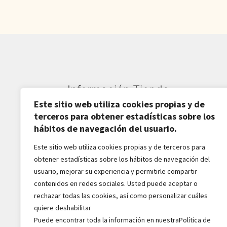
Información Tienda
Este sitio web utiliza cookies propias y de
Sardarán SL CIF: B82809781
terceros para obtener estadísticas sobre los
hábitos de navegación del usuario.
Av. Pirineos 27, Nave 6
Este sitio web utiliza cookies propias y de terceros para
San Sebastián de los Reyes
obtener estadísticas sobre los hábitos de navegación del
28703-Madrid - España
usuario, mejorar su experiencia y permitirle compartir
916516162 - 628518856
contenidos en redes sociales. Usted puede aceptar o
jaba2288@gmail.com
rechazar todas las cookies, así como personalizar cuáles
quiere deshabilitar
Puede encontrar toda la información en nuestraPolítica de