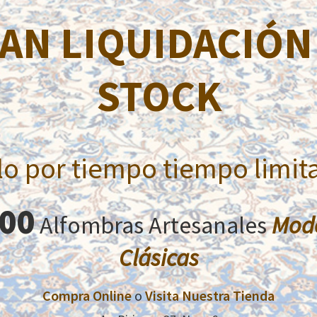
AN LIQUIDACIÓN
Descripción
STOCK
Las alfombras MILAS son alfombras de lana anudadas a ma
resistentes. Poseen gran cantidad de lana de primera cali
los dibujos geométricos y los tonos claros: beige, salmón 
lo por tiempo tiempo limit
000
Productos relacionados
Alfombras Artesanales
Mod
Clásicas
Compra Online
o
Visita Nuestra Tienda