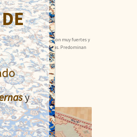
 DE
no en Turquía. Sus bases son muy fuertes y
dad todas ellas bien cuidadas. Predominan
y dorados.
ado
ernas
y