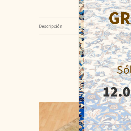
GR
Descripción
Só
12.