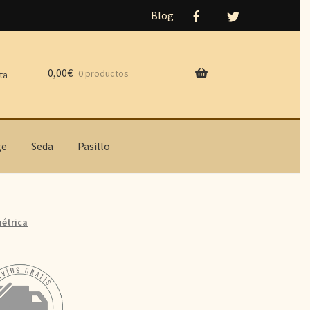
Blog
0,00
€
0 productos
ta
ge
Seda
Pasillo
étrica