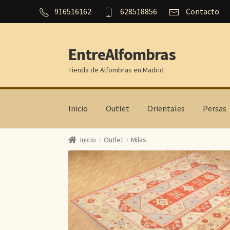
916516162
628518856
Contacto
EntreAlfombras
Ir
Ir
a
al
Tienda de Alfombras en Madrid
la
contenido
navegación
Inicio
Outlet
Orientales
Persas
Inicio
Outlet
Milas