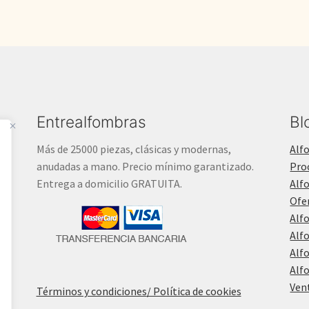
Entrealfombras
Bl
Más de 25000 piezas, clásicas y modernas,
Alf
anudadas a mano. Precio mínimo garantizado.
Pro
Entrega a domicilio GRATUITA.
Alf
Ofe
Alf
Alf
Alf
Alf
Ven
Términos y condiciones
/ Política de cookies