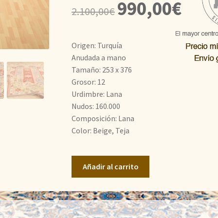
El
El
990,00
€
2.100,00
€
precio
precio
original
actual
Origen: Turquía
era:
es:
Anudada a mano
Tamaño: 253 x 376
2.100,00€.
990,00€
Grosor: 12
Urdimbre: Lana
Nudos: 160.000
Composición: Lana
Color: Beige, Teja
Milas
Añadir al carrito
cantidad