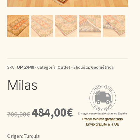
Kilim
Redondas
Vintage
Seda
OP 2440
SKU:
- Categoría:
Outlet
- Etiqueta:
Geométrica
Pasillo
Milas
El
El
484,00
€
700,00
€
precio
precio
original
actual
Origen: Turquía