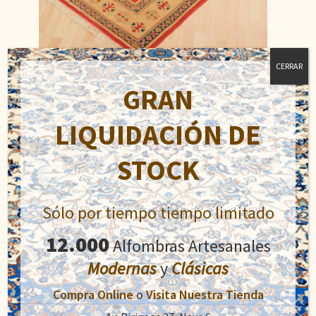
CERRAR
GRAN
Yoruk
El
El
484,00
€
907,50
€
LIQUIDACIÓN DE
precio
precio
original
actual
STOCK
Añadir al carrito
era:
es:
907,50€.
484,00€.
Sólo por tiempo tiempo limitado
12.000
Alfombras Artesanales
Modernas
y
Clásicas
Compra Online
o
Visita Nuestra Tienda