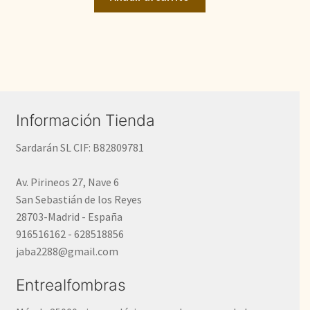
1.200,00€.
484,00€.
Información Tienda
Sardarán SL CIF: B82809781
Av. Pirineos 27, Nave 6
San Sebastián de los Reyes
28703-Madrid - España
916516162 - 628518856
jaba2288@gmail.com
Entrealfombras