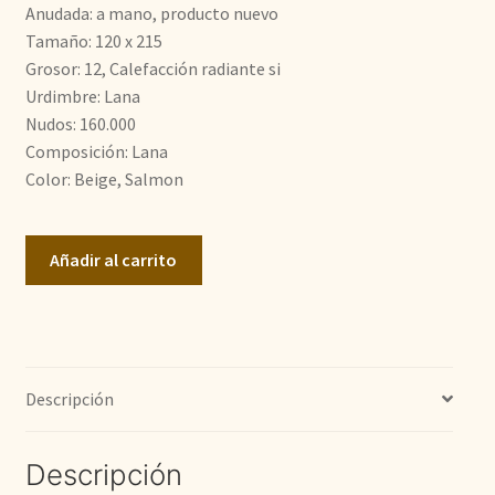
era:
es:
Anudada: a mano, producto nuevo
Tamaño: 120 x 215
700,00€.
484,00€.
Grosor: 12, Calefacción radiante si
Urdimbre: Lana
Nudos: 160.000
Composición: Lana
Color: Beige, Salmon
Milas
Añadir al carrito
cantidad
Descripción
Descripción