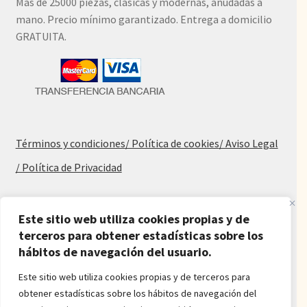
Más de 25000 piezas, clásicas y modernas, anudadas a
mano. Precio mínimo garantizado. Entrega a domicilio
GRATUITA.
Términos y condiciones
/ Política de cookies
/ Aviso Legal
/ Política de Privacidad
Blog
Este sitio web utiliza cookies propias y de
terceros para obtener estadísticas sobre los
Alfombras baratas
hábitos de navegación del usuario.
Procedencia de las alfombras
Alfombras para salón y dormitorio
Este sitio web utiliza cookies propias y de terceros para
Oferta de alfombras
obtener estadísticas sobre los hábitos de navegación del
Alfombras juveniles