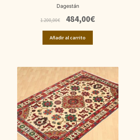
Dagestán
El
El
484,00
€
1.200,00
€
precio
precio
original
actual
Añadir al carrito
era:
es:
1.200,00€.
484,00€.