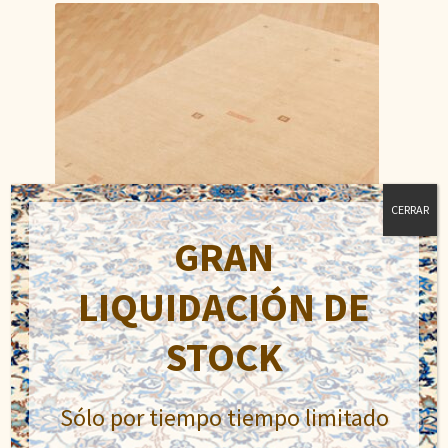
CERRAR
GRAN
LIQUIDACIÓN DE
STOCK
Gabeh
El
El
550,00
€
900,00
€
Sólo por tiempo tiempo limitado
precio
precio
original
actual