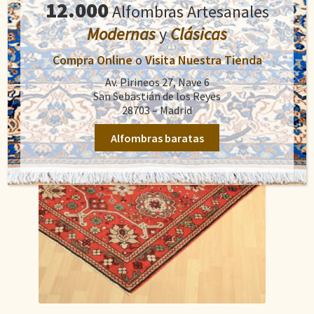
12.000
Alfombras Artesanales
Añadir al carrito
era:
es:
Modernas
y
Clásicas
900,00€.
550,00€.
Compra Online
o
Visita Nuestra Tienda
Av. Pirineos 27, Nave 6
San Sebastián de los Reyes
28703 – Madrid
Alfombras baratas