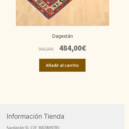
Dagestán
El
El
484,00
€
900,00
€
precio
precio
original
actual
Añadir al carrito
era:
es:
900,00€.
484,00€.
Información Tienda
Sardarán SL CIF: B82809781