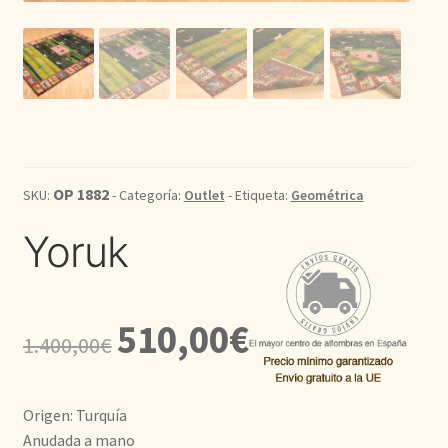
Kilim
Redondas
Vintage
OP 1882
SKU:
- Categoría:
Outlet
- Etiqueta:
Geométrica
Seda
Yoruk
Pasillo
El
El
510,00
€
1.400,00
€
precio
precio
original
actual
Origen: Turquía
era:
es:
Anudada a mano