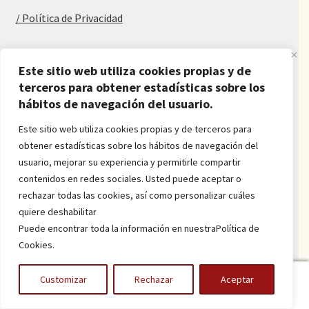
/ Política de Privacidad
Blog
Este sitio web utiliza cookies propias y de
Alfombras baratas
terceros para obtener estadísticas sobre los
hábitos de navegación del usuario.
Procedencia de las alfombras
Alfombras para salón y dormitorio
Este sitio web utiliza cookies propias y de terceros para
Oferta de alfombras
obtener estadísticas sobre los hábitos de navegación del
Alfombras juveniles
usuario, mejorar su experiencia y permitirle compartir
Alfombras económicas
contenidos en redes sociales. Usted puede aceptar o
Alfombras a medida
rechazar todas las cookies, así como personalizar cuáles
Alfombras orientales
quiere deshabilitar
Venta de alfombras
Puede encontrar toda la información en nuestraPolítica de
Cookies.
Power by
onlyMarketing
0
Customizar
Rechazar
Aceptar
Buscar
Buscar