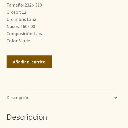
Tamaño: 232 x 310
1.400,00€.
510,00€.
Grosor: 12
Urdimbre: Lana
Nudos: 160.000
Composición: Lana
Color: Verde
Yoruk
Añadir al carrito
cantidad
Descripción
Descripción