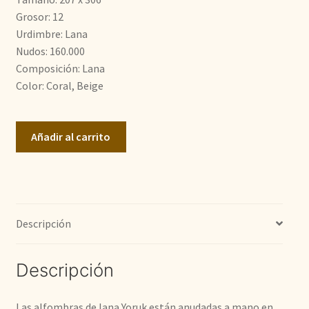
1.200,00€.
800,00€.
Grosor: 12
Urdimbre: Lana
Nudos: 160.000
Composición: Lana
Color: Coral, Beige
Yoruk
Añadir al carrito
cantidad
Descripción
Descripción
Las alfombras de lana Yoruk están anudadas a mano en