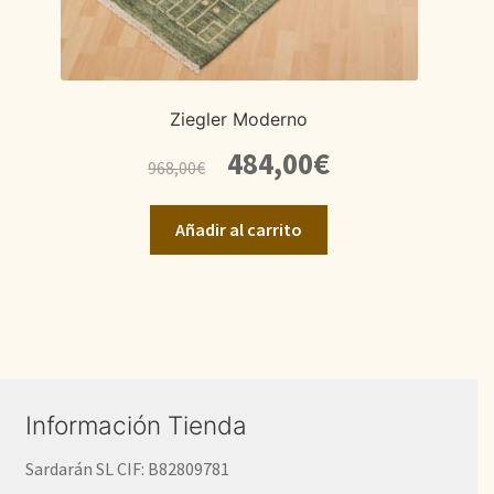
Ziegler Moderno
El
El
484,00
€
968,00
€
precio
precio
original
actual
Añadir al carrito
era:
es:
968,00€.
484,00€.
Información Tienda
Sardarán SL CIF: B82809781