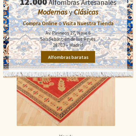
12.000
era:
es:
Alfombras Artesanales
726,00€.
420,00€.
Modernas
y
Clásicas
Compra Online
o
Visita Nuestra Tienda
Av. Pirineos 27, Nave 6
San Sebastián de los Reyes
28703 – Madrid
Alfombras baratas