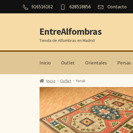
916516162
628518856
Contacto
EntreAlfombras
Ir
Ir
a
al
Tienda de Alfombras en Madrid
la
contenido
navegación
Inicio
Outlet
Orientales
Persas
Inicio
Outlet
Yoruk