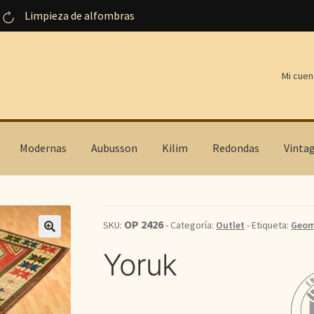
Limpieza de alfombras
Mi cuen
Modernas
Aubusson
Kilim
Redondas
Vinta
OP 2426
SKU:
- Categoría:
Outlet
- Etiqueta:
Geom
Yoruk