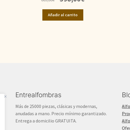
precio
precio
original
actual
Añadir al carrito
era:
es:
605,00€.
398,00€.
Entrealfombras
Bl
Más de 25000 piezas, clásicas y modernas,
Alf
anudadas a mano. Precio mínimo garantizado.
Pro
Entrega a domicilio GRATUITA.
Alf
Ofe