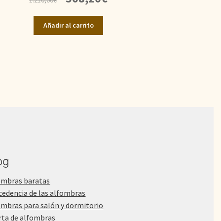
precio
precio
original
actual
Añadir al carrito
era:
es:
1.210,00€.
508,20€.
og
ombras baratas
cedencia de las alfombras
ombras para salón y dormitorio
rta de alfombras