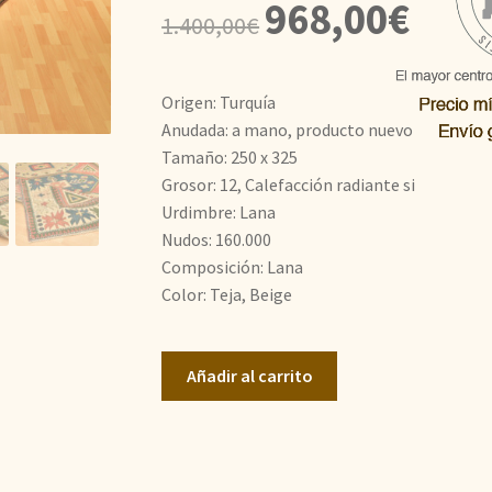
El
El
968,00
€
1.400,00
€
precio
precio
original
actual
Origen: Turquía
era:
es:
Anudada: a mano, producto nuevo
Tamaño: 250 x 325
1.400,00€.
968,00€
Grosor: 12, Calefacción radiante si
Urdimbre: Lana
Nudos: 160.000
Composición: Lana
Color: Teja, Beige
Yoruk
Añadir al carrito
cantidad