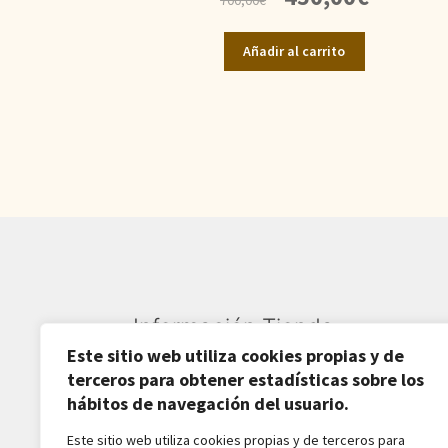
precio
precio
original
actual
Añadir al carrito
era:
es:
700,00€.
450,00€.
Información Tienda
Este sitio web utiliza cookies propias y de
Sardarán SL CIF: B82809781
terceros para obtener estadísticas sobre los
hábitos de navegación del usuario.
Av. Pirineos 27, Nave 6
Este sitio web utiliza cookies propias y de terceros para
San Sebastián de los Reyes