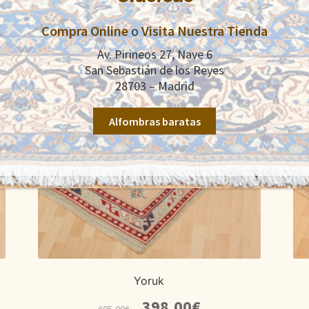
Productos relacionados
Compra Online
o
Visita Nuestra Tienda
Av. Pirineos 27, Nave 6
San Sebastián de los Reyes
28703 – Madrid
Alfombras baratas
Yoruk
El
El
398,00
€
605,00
€