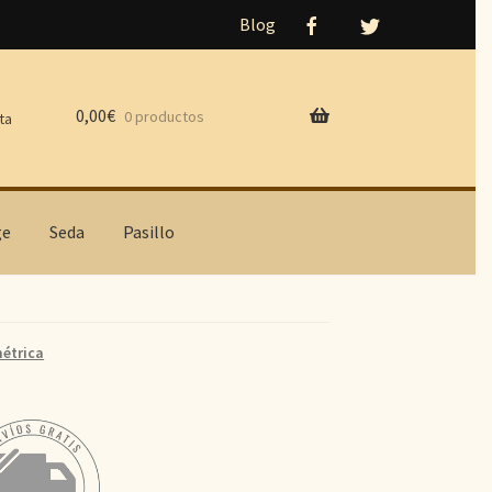
Blog
0,00
€
0 productos
ta
ge
Seda
Pasillo
étrica