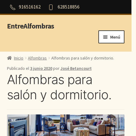
916516162
628518856
EntreAlfombras
Ir
Ir
a
al
Menú
la
contenido
navegación
Inicio
Inicio
Alfombras
Alfombras para salón y dormitorio.
Outlet
Publicado el
3 junio 2020
por
José Betancourt
Alfombras para
Orientales
salón y dormitorio.
Persas
Modernas
Aubusson