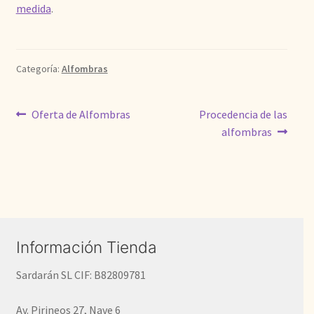
medida
.
Categoría:
Alfombras
Navegación
Anterior:
Siguiente:
Oferta de Alfombras
Procedencia de las
alfombras
de
entradas
Información Tienda
Sardarán SL CIF: B82809781
Av. Pirineos 27, Nave 6