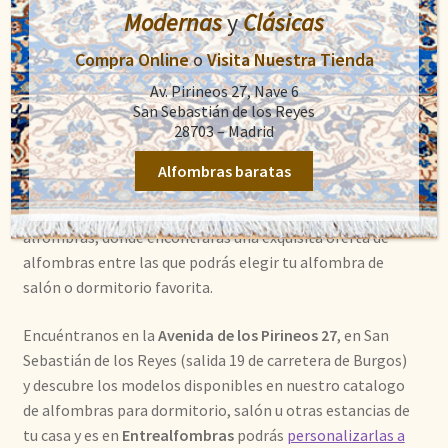
Descubre el catálogo de
Modernas
y
Clásicas
alfombras para salón y
Compra Online
o
Visita Nuestra Tienda
Av. Pirineos 27, Nave 6
dormitorio online de
San Sebastián de los Reyes
Shaddai
28703 – Madrid
Alfombras baratas
Si quieres conseguir tu
alfombra de salón o dormitorio
no lo pienses y ven a visitarnos a nuestra tienda de
alfombras, donde encontrarás una exquisita oferta de
alfombras entre las que podrás elegir tu alfombra de
salón o dormitorio favorita.
Encuéntranos en la
Avenida de los Pirineos 27
, en San
Sebastián de los Reyes (salida 19 de carretera de Burgos)
y descubre los modelos disponibles en nuestro catalogo
de alfombras para dormitorio, salón u otras estancias de
tu casa y es en
Entrealfombras
podrás
personalizarlas a