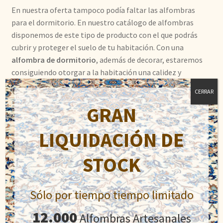
En nuestra oferta tampoco podía faltar las alfombras
para el dormitorio. En nuestro catálogo de alfombras
disponemos de este tipo de producto con el que podrás
cubrir y proteger el suelo de tu habitación. Con una
alfombra de dormitorio
, además de decorar, estaremos
consiguiendo otorgar a la habitación una calidez y
comodidad que es difícil conseguir de otra manera, y es
CERRAR
que el poder pisar con el pie descalzo el suelo de nuestra
GRAN
habitación es algo que solo podremos realizar realizar
colocando las alfombras ideales para tu dormitorio.
LIQUIDACIÓN DE
En nuestra tienda tendrás oportunidad de conseguir
STOCK
alfombras tanto para el dormitorio de los niños como
para el de los más mayores, estos últimos con modelos
más sobrios y acordes a su edad.
Sólo por tiempo tiempo limitado
12.000
Alfombras Artesanales