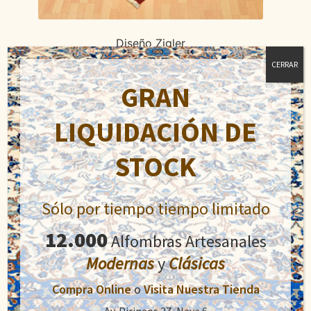
Diseño Zigler
El
El
CERRAR
1.210,00
€
2.400,00
€
precio
precio
GRAN
original
actual
Añadir al carrito
era:
es:
LIQUIDACIÓN DE
2.400,00€.
1.210,00€.
STOCK
Sólo por tiempo tiempo limitado
12.000
Alfombras Artesanales
Modernas
y
Clásicas
Compra Online
o
Visita Nuestra Tienda