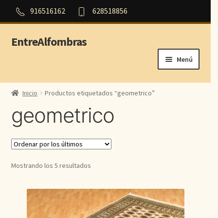
916516162
628518856
EntreAlfombras
Ir
Ir
a
al
Menú
la
contenido
navegación
Inicio
Inicio
Productos etiquetados “geometrico”
geometrico
Outlet
Orientales
Persas
Ordenado
Mostrando los 5 resultados
por
Modernas
los
últimos
Aubusson