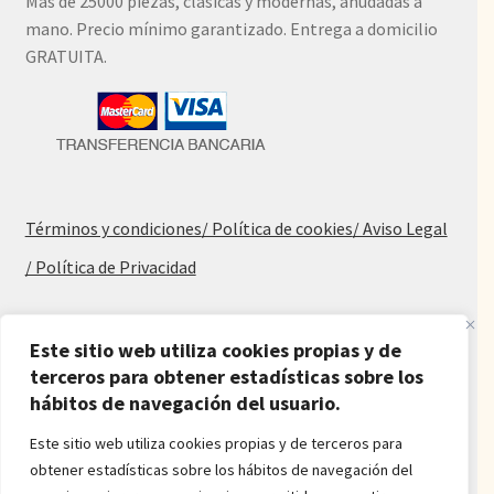
Más de 25000 piezas, clásicas y modernas, anudadas a
mano. Precio mínimo garantizado. Entrega a domicilio
GRATUITA.
Términos y condiciones
/ Política de cookies
/ Aviso Legal
/ Política de Privacidad
Blog
Este sitio web utiliza cookies propias y de
terceros para obtener estadísticas sobre los
Alfombras baratas
hábitos de navegación del usuario.
Procedencia de las alfombras
Alfombras para salón y dormitorio
Este sitio web utiliza cookies propias y de terceros para
Oferta de alfombras
obtener estadísticas sobre los hábitos de navegación del
Alfombras juveniles