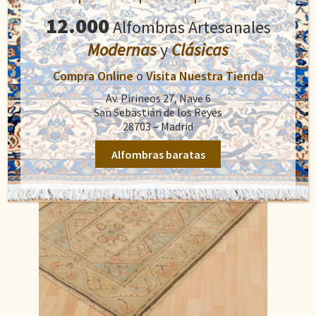
900,00
€
precio
precio
12.000
Alfombras Artesanales
original
actual
Añadir al carrito
era:
es:
Modernas
y
Clásicas
900,00€.
550,00€.
Compra Online
o
Visita Nuestra Tienda
Av. Pirineos 27, Nave 6
San Sebastián de los Reyes
28703 – Madrid
Alfombras baratas