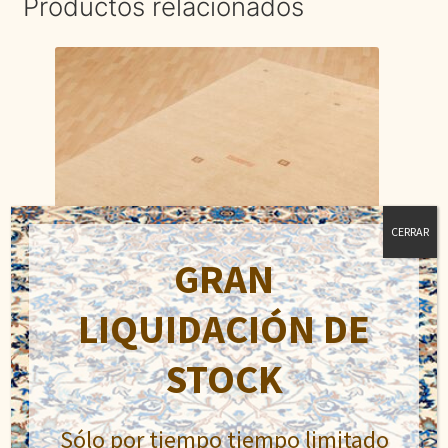
Productos relacionados
CERRAR
GRAN
LIQUIDACIÓN DE
STOCK
Gabeh
Sólo por tiempo tiempo limitado
El
El
550,00
€