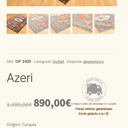
Kilim
Redondas
Vintage
Seda
OP 2435
SKU:
- Categoría:
Outlet
- Etiqueta:
geometrico
Pasillo
Azeri
El
El
890,00
€
1.300,00
€
precio
precio
original
actual
Origen: Turquía