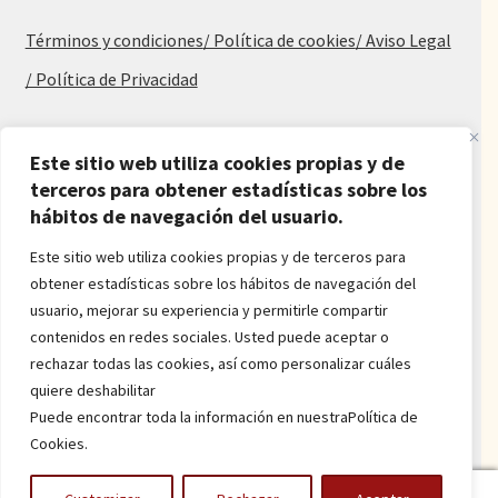
Términos y condiciones
/ Política de cookies
/ Aviso Legal
/ Política de Privacidad
Blog
Este sitio web utiliza cookies propias y de
terceros para obtener estadísticas sobre los
Alfombras baratas
hábitos de navegación del usuario.
Procedencia de las alfombras
Alfombras para salón y dormitorio
Este sitio web utiliza cookies propias y de terceros para
Oferta de alfombras
obtener estadísticas sobre los hábitos de navegación del
Alfombras juveniles
usuario, mejorar su experiencia y permitirle compartir
Alfombras económicas
contenidos en redes sociales. Usted puede aceptar o
Alfombras a medida
rechazar todas las cookies, así como personalizar cuáles
Alfombras orientales
quiere deshabilitar
Venta de alfombras
Puede encontrar toda la información en nuestraPolítica de
Cookies.
Power by
onlyMarketing
0