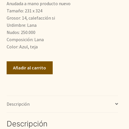
era:
es:
Anudada a mano producto nuevo
Tamaño: 231 x 324
1.300,00€.
890,00€.
Grosor: 14, calefacción si
Urdimbre: Lana
Nudos: 250.000
Composición: Lana
Color: Azul, teja
Azeri
Añadir al carrito
cantidad
Descripción
Descripción