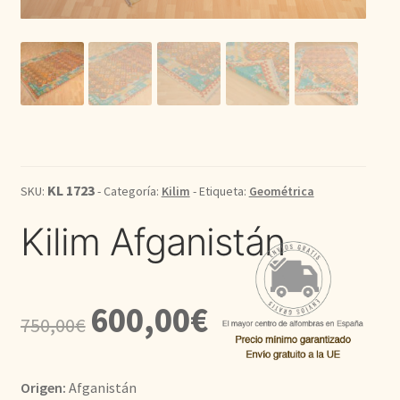
Kilim
Redondas
Vintage
Seda
KL 1723
SKU:
- Categoría:
Kilim
- Etiqueta:
Geométrica
Pasillo
Kilim Afganistán
El
El
600,00
€
750,00
€
precio
precio
original
actual
Origen:
Afganistán