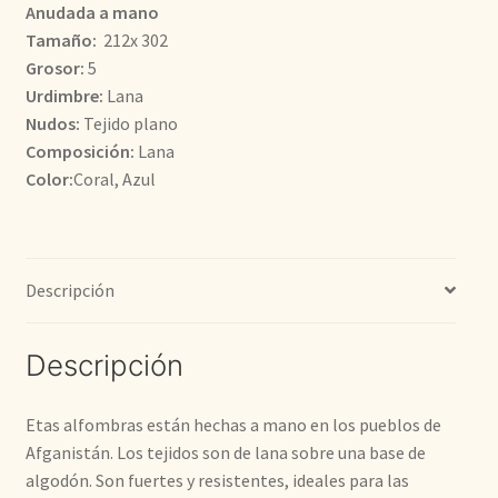
era:
es:
Anudada a mano
Tamaño:
212x 302
750,00€.
600,00€.
Grosor:
5
Urdimbre:
Lana
Nudos:
Tejido plano
Composición:
Lana
Color:
Coral, Azul
Descripción
Descripción
Etas alfombras están hechas a mano en los pueblos de
Afganistán. Los tejidos son de lana sobre una base de
algodón. Son fuertes y resistentes, ideales para las