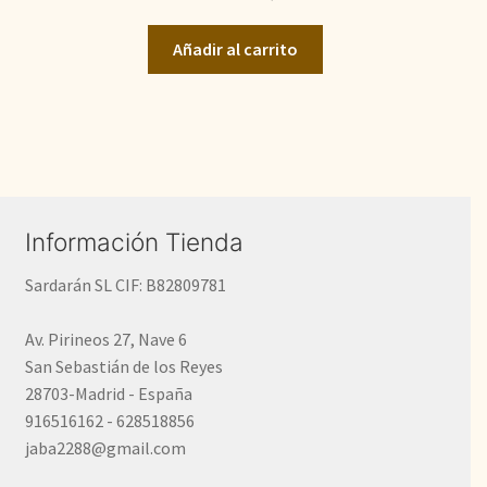
original
actual
Añadir al carrito
era:
es:
450,00€.
330,00€.
Información Tienda
Sardarán SL CIF: B82809781
Av. Pirineos 27, Nave 6
San Sebastián de los Reyes
28703-Madrid - España
916516162 - 628518856
jaba2288@gmail.com