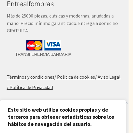
Entrealfombras
Más de 25000 piezas, clásicas y modernas, anudadas a
mano. Precio mínimo garantizado. Entrega a domicilio
GRATUITA.
Términos y condiciones
/ Política de cookies
/ Aviso Legal
/ Política de Privacidad
Blog
Este sitio web utiliza cookies propias y de
Alfombras baratas
terceros para obtener estadísticas sobre los
hábitos de navegación del usuario.
Procedencia de las alfombras
Alfombras para salón y dormitorio