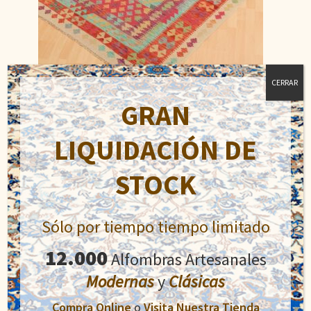
CERRAR
GRAN
Kilim
LIQUIDACIÓN DE
El
El
450,00
€
550,00
€
precio
precio
STOCK
original
actual
Añadir al carrito
era:
es:
550,00€.
450,00€.
Sólo por tiempo tiempo limitado
12.000
Alfombras Artesanales
Modernas
y
Clásicas
Compra Online
o
Visita Nuestra Tienda