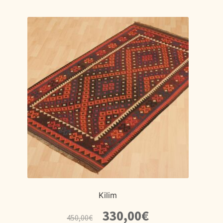
Kilim
El
El
330,00
€
450,00
€
precio
precio