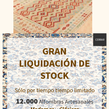
CERRAR
GRAN
LIQUIDACIÓN DE
Kilim
STOCK
El
El
950,00
€
1.300,00
€
precio
precio
original
actual
Sólo por tiempo tiempo limitado
Añadir al carrito
era:
es:
1.300,00€.
950,00€.
12.000
Alfombras Artesanales