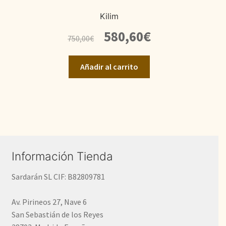
Kilim
El
El
580,60
€
750,00
€
precio
precio
original
actual
Añadir al carrito
era:
es:
750,00€.
580,60€.
Información Tienda
Sardarán SL CIF: B82809781
Av. Pirineos 27, Nave 6
San Sebastián de los Reyes