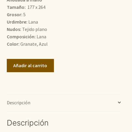
Tamaño:
177 x 264
520,00€.
450,00€.
Grosor:
5
Urdimbre:
Lana
Nudos:
Tejido plano
Composición:
Lana
Color:
Granate, Azul
Kilim
Añadir al carrito
Afganistán
cantidad
Descripción
Descripción