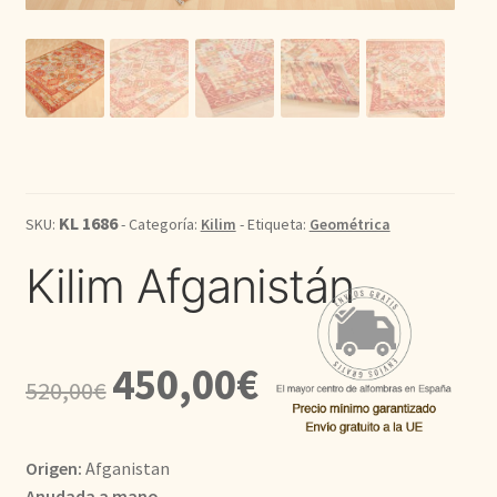
Kilim
Redondas
Vintage
Seda
KL 1686
SKU:
- Categoría:
Kilim
- Etiqueta:
Geométrica
Kilim Afganistán
Pasillo
El
El
450,00
€
520,00
€
precio
precio
original
actual
Origen:
Afganistan
era:
es:
Anudada a mano