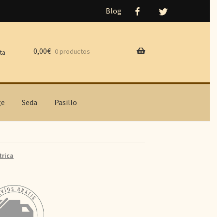
Blog
0,00
€
0 productos
ta
ge
Seda
Pasillo
rica