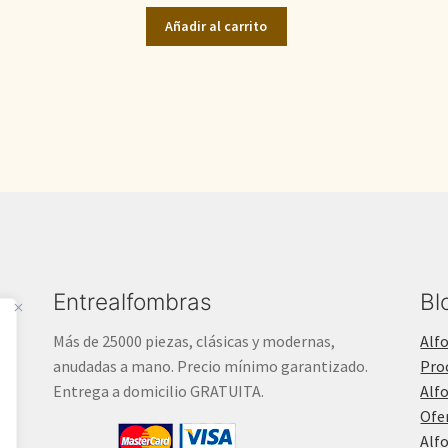
original
actual
Añadir al carrito
era:
es:
1.600,00€.
810,00€.
Entrealfombras
Bl
Más de 25000 piezas, clásicas y modernas,
Alf
anudadas a mano. Precio mínimo garantizado.
Pro
Entrega a domicilio GRATUITA.
Alf
Ofe
Alf