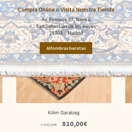
Compra Online
o
Visita Nuestra Tienda
Av. Pirineos 27, Nave 6
San Sebastián de los Reyes
28703 – Madrid
Alfombras baratas
Kilim Garabag
El
El
810,00
€
1.600,00
€
precio
precio