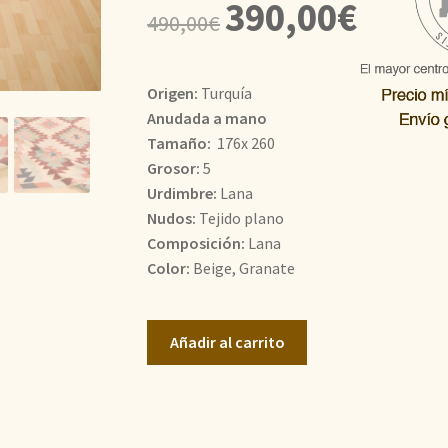
El
El
390,00
€
490,00
€
precio
precio
original
actual
Origen:
Turquía
era:
es:
Anudada a mano
Tamaño:
176x 260
490,00€.
390,00€.
Grosor:
5
Urdimbre:
Lana
Nudos:
Tejido plano
Composición:
Lana
Color:
Beige, Granate
Kilim
Añadir al carrito
Usak
cantidad