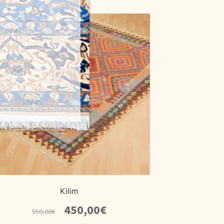
Kilim
El
El
450,00
€
550,00
€
precio
precio