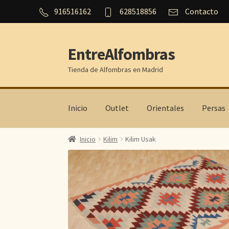
916516162
628518856
Contacto
EntreAlfombras
Ir
Ir
a
al
Tienda de Alfombras en Madrid
la
contenido
navegación
Inicio
Outlet
Orientales
Persas
Inicio
Kilim
Kilim Usak