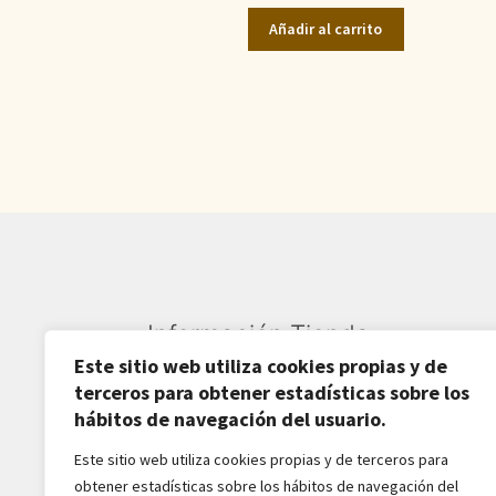
original
actual
Añadir al carrito
era:
es:
550,00€.
450,00€.
Información Tienda
Este sitio web utiliza cookies propias y de
Sardarán SL CIF: B82809781
terceros para obtener estadísticas sobre los
hábitos de navegación del usuario.
Av. Pirineos 27, Nave 6
Este sitio web utiliza cookies propias y de terceros para
San Sebastián de los Reyes
obtener estadísticas sobre los hábitos de navegación del
28703-Madrid - España