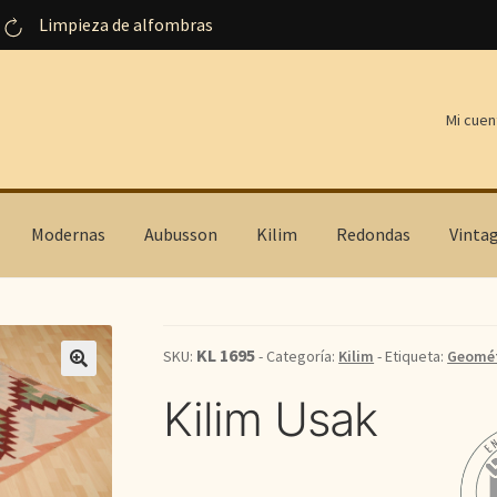
Limpieza de alfombras
Mi cuen
Modernas
Aubusson
Kilim
Redondas
Vinta
KL 1695
SKU:
- Categoría:
Kilim
- Etiqueta:
Geomét
Kilim Usak