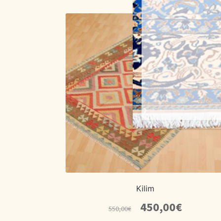
Kilim
El
El
450,00
€
550,00
€
precio
precio