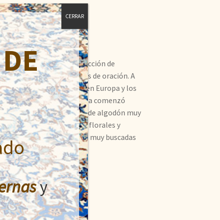
CERRAR
 DE
n una tradición de la producción de
or sus diseños de alfombras de oración. A
ntes tamaños de alfombras en Europa y los
as. El comercio a gran escala comenzó
idad de lana sobre una base de algodón muy
el tiempo. Algunos diseños florales y
bellas Usak son alfombras muy buscadas
ado
ernas
y