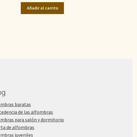
original
actual
Añadir al carrito
era:
es:
550,00€.
450,00€.
og
ombras baratas
cedencia de las alfombras
ombras para salón y dormitorio
rta de alfombras
ombras juveniles