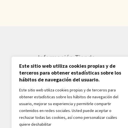
Información Tienda
Este sitio web utiliza cookies propias y de
Sardarán SL CIF: B82809781
terceros para obtener estadísticas sobre los
hábitos de navegación del usuario.
Av. Pirineos 27, Nave 6
Este sitio web utiliza cookies propias y de terceros para
San Sebastián de los Reyes
obtener estadísticas sobre los hábitos de navegación del
28703-Madrid - España
usuario, mejorar su experiencia y permitirle compartir
916516162 - 628518856
contenidos en redes sociales. Usted puede aceptar o
jaba2288@gmail.com
rechazar todas las cookies, así como personalizar cuáles
quiere deshabilitar