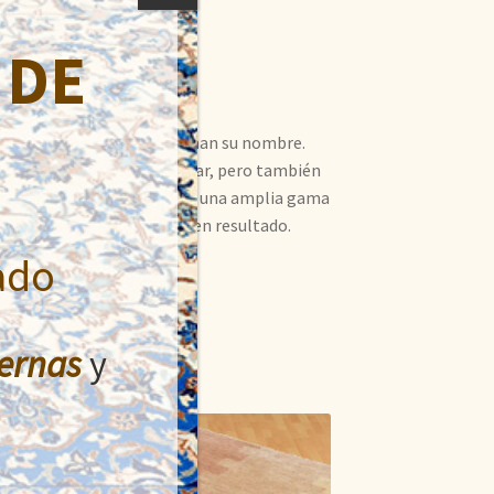
 DE
estas alfombras de lana toman su nombre.
nudadas a mano en este lugar, pero también
mbras de lana son lisas y con una amplia gama
 lana, por ello dan muy buen resultado.
ado
ernas
y