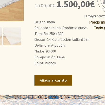
El
El
1.500,00
€
1.700,00
€
precio
prec
original
actu
Origen: India
era:
es:
Anudada a mano, Producto nuevo
Tamaño: 250 x 300
1.700,00€.
1.50
Grosor: 14, Calefacción radiante si
Urdimbre: Algodón
Nudos: 90.000
Composición: Lana
Color: Blanco
Diseño
Añadir al carrito
Tibet
cantidad