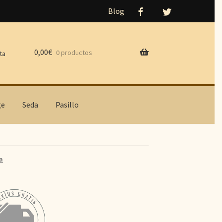
Blog
0,00
€
0 productos
ta
ge
Seda
Pasillo
a