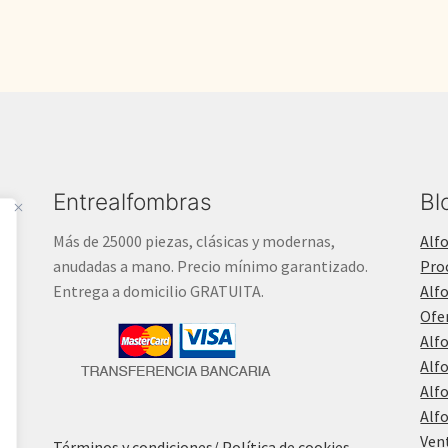
Entrealfombras
Bl
Más de 25000 piezas, clásicas y modernas,
Alf
anudadas a mano. Precio mínimo garantizado.
Pro
Entrega a domicilio GRATUITA.
Alf
Ofe
Alf
Alf
Alf
Alf
Ven
Términos y condiciones
/ Política de cookies