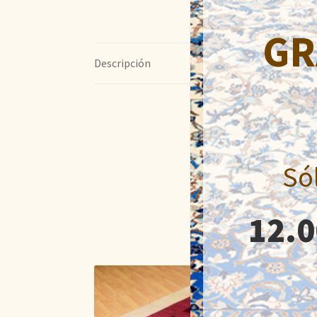
GR
Descripción
Só
12.