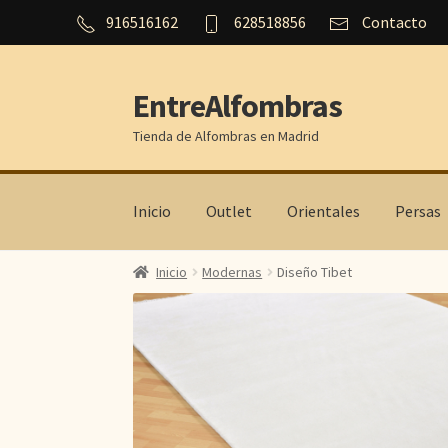
916516162
628518856
Contacto
EntreAlfombras
Ir
Ir
a
al
Tienda de Alfombras en Madrid
la
contenido
navegación
Inicio
Outlet
Orientales
Persas
Inicio
Modernas
Diseño Tibet