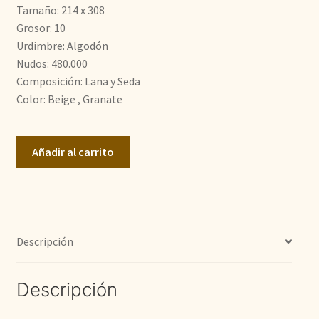
Tamaño: 214 x 308
3.100,00€.
2.100,00€.
Grosor: 10
Urdimbre: Algodón
Nudos: 480.000
Composición: Lana y Seda
Color: Beige , Granate
Doble
Añadir al carrito
Nudo
cantidad
Descripción
Descripción