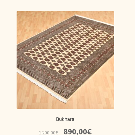
Bukhara
El
El
890,00
€
1.200,00
€