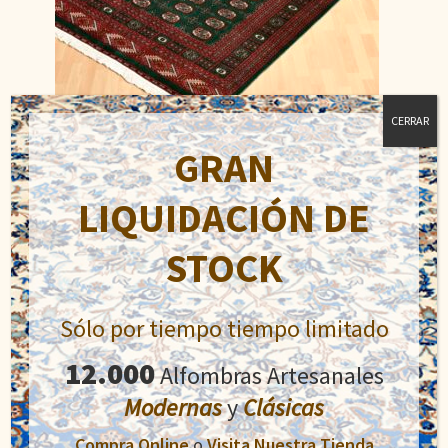
CERRAR
GRAN
Bukhara
LIQUIDACIÓN DE
El
El
890,00
€
1.100,00
€
precio
precio
STOCK
original
actual
Añadir al carrito
era:
es:
1.100,00€.
890,00€.
Sólo por tiempo tiempo limitado
12.000
Alfombras Artesanales
Modernas
y
Clásicas
Compra Online
o
Visita Nuestra Tienda