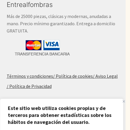
Entrealfombras
Más de 25000 piezas, clásicas y modernas, anudadas a
mano. Precio mínimo garantizado. Entrega a domicilio
GRATUITA.
Términos y condiciones
/ Política de cookies
/ Aviso Legal
/ Política de Privacidad
Blog
Este sitio web utiliza cookies propias y de
Alfombras baratas
terceros para obtener estadísticas sobre los
hábitos de navegación del usuario.
Procedencia de las alfombras
Alfombras para salón y dormitorio