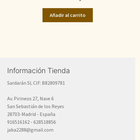
precio
precio
original
actual
Añadir al carrito
era:
es:
1.200,00€.
890,00€.
Información Tienda
Sardarán SL CIF: B82809781
Av. Pirineos 27, Nave 6
San Sebastián de los Reyes
28703-Madrid - España
916516162 - 628518856
jaba2288@gmail.com