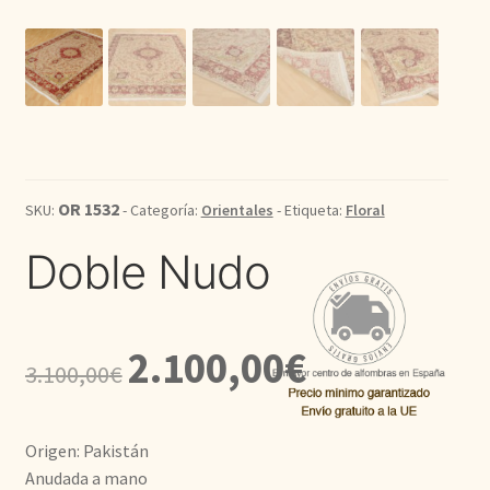
Kilim
Redondas
Vintage
OR 1532
SKU:
- Categoría:
Orientales
- Etiqueta:
Floral
Seda
Doble Nudo
Pasillo
El
El
2.100,00
€
3.100,00
€
precio
precio
original
actual
Origen: Pakistán
era:
es:
Anudada a mano