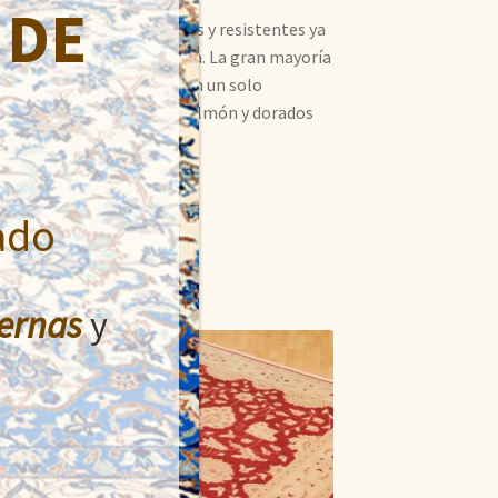
 DE
akistán. Son muy fuertes y resistentes ya
u tacto es similar a la seda. La gran mayoría
 de estas alfombras, tienen un solo
onos beige, rojos, rosas, salmón y dorados
ado
ernas
y