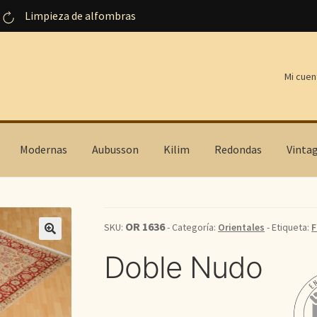
Limpieza de alfombras
Mi cuen
Modernas
Aubusson
Kilim
Redondas
Vinta
OR 1636
SKU:
- Categoría:
Orientales
- Etiqueta:
F
Doble Nudo