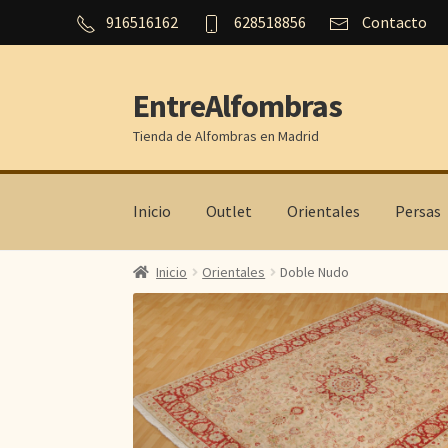
916516162
628518856
Contacto
EntreAlfombras
Ir
Ir
a
al
Tienda de Alfombras en Madrid
la
contenido
navegación
Inicio
Outlet
Orientales
Persas
Inicio
Orientales
Doble Nudo