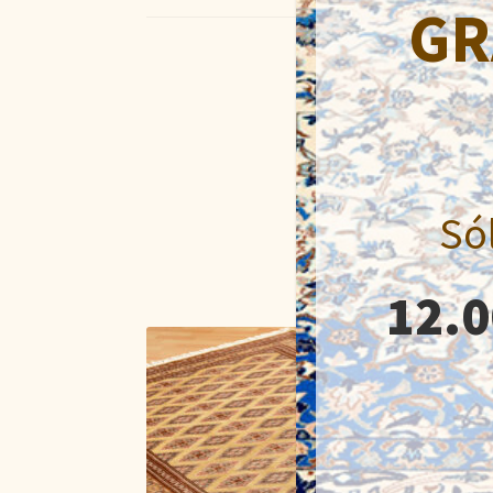
GR
Só
12.