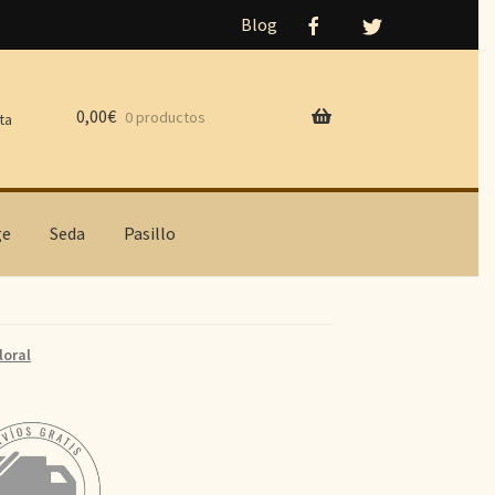
Blog
0,00
€
0 productos
ta
ge
Seda
Pasillo
loral