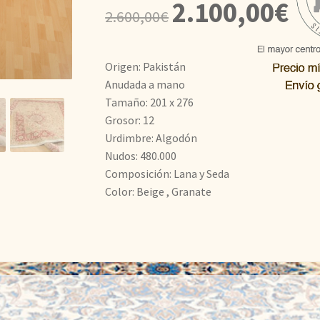
El
El
2.100,00
€
2.600,00
€
precio
prec
original
actu
Origen: Pakistán
era:
es:
Anudada a mano
Tamaño: 201 x 276
2.600,00€.
2.10
Grosor: 12
Urdimbre: Algodón
Nudos: 480.000
Composición: Lana y Seda
Color: Beige , Granate
Descripción