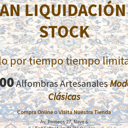
AN LIQUIDACIÓN
Las alfombras DOBLE NUDO están anudadas en a mano en P
que poseen una gran cantidad de lana de primera calidad. S
están tejidas con el 80% de lana y el 20% de seda. Algunas
STOCK
medallón central. Predominan los dibujos florales y los t
creando un hermoso contraste.
lo por tiempo tiempo limit
Productos relacionados
000
Alfombras Artesanales
Mod
Clásicas
Compra Online
o
Visita Nuestra Tienda
Av. Pirineos 27, Nave 6