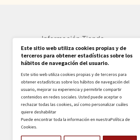
Información Tienda
Este sitio web utiliza cookies propias y de
Sardarán SL CIF: B82809781
terceros para obtener estadísticas sobre los
hábitos de navegación del usuario.
Av. Pirineos 27, Nave 6
San Sebastián de los Reyes
Este sitio web utiliza cookies propias y de terceros para
obtener estadísticas sobre los hábitos de navegación del
28703-Madrid - España
usuario, mejorar su experiencia y permitirle compartir
916516162 - 628518856
contenidos en redes sociales. Usted puede aceptar o
jaba2288@gmail.com
rechazar todas las cookies, así como personalizar cuáles
quiere deshabilitar
Puede encontrar toda la información en nuestraPolítica de
Cookies.