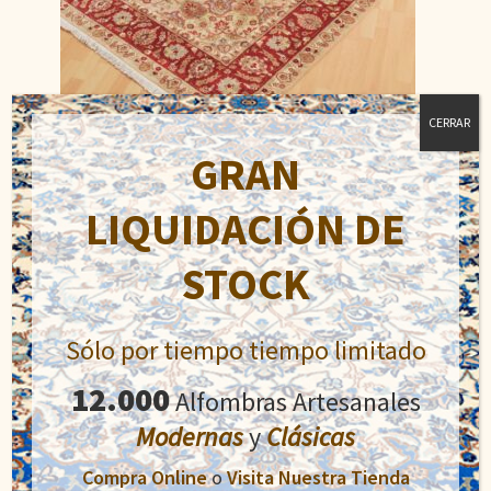
CERRAR
GRAN
Doble Nudo
LIQUIDACIÓN DE
El
El
1.900,00
€
2.900,00
€
precio
precio
STOCK
original
actual
Añadir al carrito
era:
es:
2.900,00€.
1.900,00€.
Sólo por tiempo tiempo limitado
12.000
Alfombras Artesanales
Modernas
y
Clásicas
Compra Online
o
Visita Nuestra Tienda