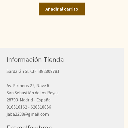
original
actual
Añadir al carrito
era:
es:
1.400,00€.
900,00€.
Información Tienda
Sardarán SL CIF: B82809781
Av. Pirineos 27, Nave 6
San Sebastián de los Reyes
28703-Madrid - España
916516162 - 628518856
jaba2288@gmail.com
Entrealfombras