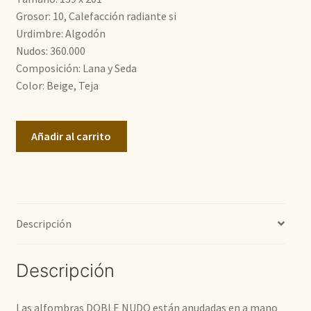
1.300,00€.
950,00€.
Grosor: 10, Calefacción radiante si
Urdimbre: Algodón
Nudos: 360.000
Composición: Lana y Seda
Color: Beige, Teja
Doble
Añadir al carrito
Nudo
cantidad
Descripción
Descripción
Las alfombras DOBLE NUDO están anudadas en a mano