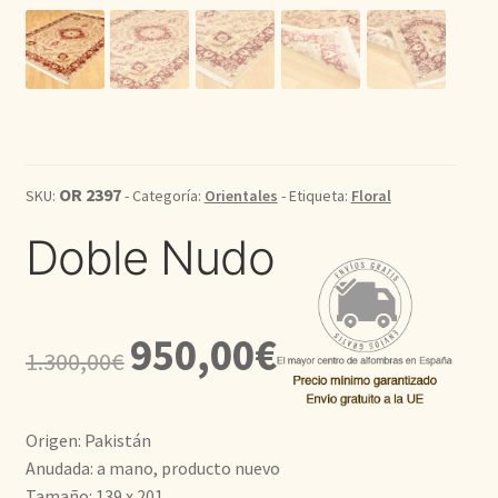
Kilim
Redondas
Vintage
OR 2397
SKU:
- Categoría:
Orientales
- Etiqueta:
Floral
Seda
Doble Nudo
Pasillo
El
El
950,00
€
1.300,00
€
precio
precio
original
actual
Origen: Pakistán
era:
es:
Anudada: a mano, producto nuevo
Tamaño: 139 x 201