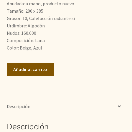
era:
es:
Anudada: a mano, producto nuevo
Tamaño: 200 x 385
2.800,00€.
2.100,00€.
Grosor: 10, Calefacción radiante si
Urdimbre: Algodón
Nudos: 160.000
Composición: Lana
Color: Beige, Azul
Ziegler
Añadir al carrito
cantidad
Descripción
Descripción