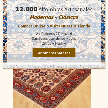
1.100,00
€
precio
precio
12.000
Alfombras Artesanales
original
actual
Añadir al carrito
era:
es:
Modernas
y
Clásicas
1.100,00€.
890,00€.
Compra Online
o
Visita Nuestra Tienda
Av. Pirineos 27, Nave 6
San Sebastián de los Reyes
28703 – Madrid
Alfombras baratas