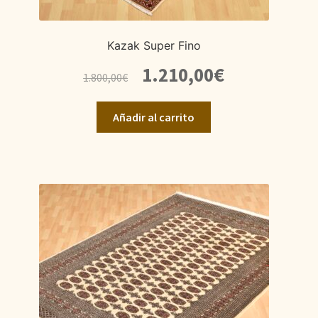
Kazak Super Fino
El
El
1.210,00
€
1.800,00
€
precio
precio
original
actual
Añadir al carrito
era:
es:
1.800,00€.
1.210,00€.