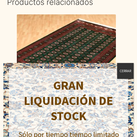
Productos relacionados
CERRAR
GRAN
LIQUIDACIÓN DE
STOCK
Bukhara
Sólo por tiempo tiempo limitado
El
El
890,00
€