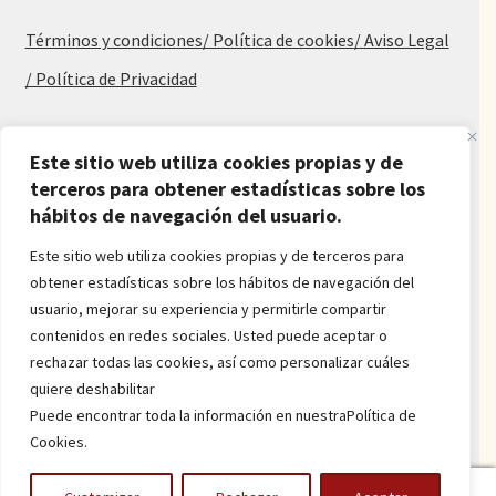
Términos y condiciones
/ Política de cookies
/ Aviso Legal
/ Política de Privacidad
Blog
Este sitio web utiliza cookies propias y de
terceros para obtener estadísticas sobre los
Alfombras baratas
hábitos de navegación del usuario.
Procedencia de las alfombras
Alfombras para salón y dormitorio
Este sitio web utiliza cookies propias y de terceros para
Oferta de alfombras
obtener estadísticas sobre los hábitos de navegación del
Alfombras juveniles
usuario, mejorar su experiencia y permitirle compartir
Alfombras económicas
contenidos en redes sociales. Usted puede aceptar o
Alfombras a medida
rechazar todas las cookies, así como personalizar cuáles
Alfombras orientales
quiere deshabilitar
Venta de alfombras
Puede encontrar toda la información en nuestraPolítica de
Cookies.
Power by
onlyMarketing
0