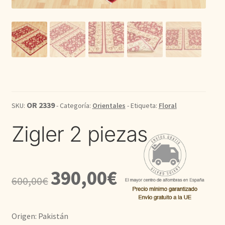
Kilim
Redondas
Vintage
Seda
OR 2339
SKU:
- Categoría:
Orientales
- Etiqueta:
Floral
Zigler 2 piezas
Pasillo
El
El
390,00
€
600,00
€
precio
precio
original
actual
Origen: Pakistán