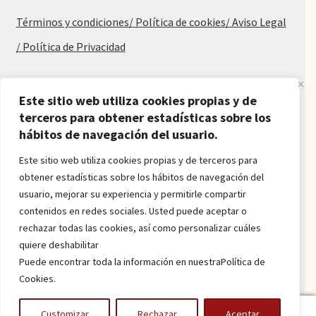
Términos y condiciones
/ Política de cookies
/ Aviso Legal
/ Política de Privacidad
Blog
Este sitio web utiliza cookies propias y de
Alfombras baratas
terceros para obtener estadísticas sobre los
hábitos de navegación del usuario.
Procedencia de las alfombras
Alfombras para salón y dormitorio
Este sitio web utiliza cookies propias y de terceros para
Oferta de alfombras
obtener estadísticas sobre los hábitos de navegación del
Alfombras juveniles
usuario, mejorar su experiencia y permitirle compartir
Alfombras económicas
contenidos en redes sociales. Usted puede aceptar o
Alfombras a medida
rechazar todas las cookies, así como personalizar cuáles
Alfombras orientales
quiere deshabilitar
Venta de alfombras
Puede encontrar toda la información en nuestraPolítica de
Cookies.
Power by
onlyMarketing
0
Customizar
Rechazar
Aceptar