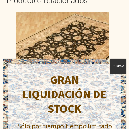
Productos relacionados
CERRAR
GRAN
LIQUIDACIÓN DE
STOCK
Ziegler
El
El
Sólo por tiempo tiempo limitado
1.300,00
€
1.700,00
€