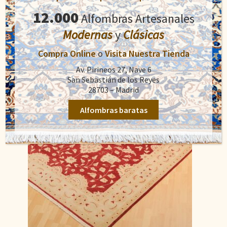
precio
precio
12.000
Alfombras Artesanales
original
actual
Añadir al carrito
era:
es:
Modernas
y
Clásicas
1.700,00€.
1.300,00€.
Compra Online
o
Visita Nuestra Tienda
Av. Pirineos 27, Nave 6
San Sebastián de los Reyes
28703 – Madrid
Alfombras baratas