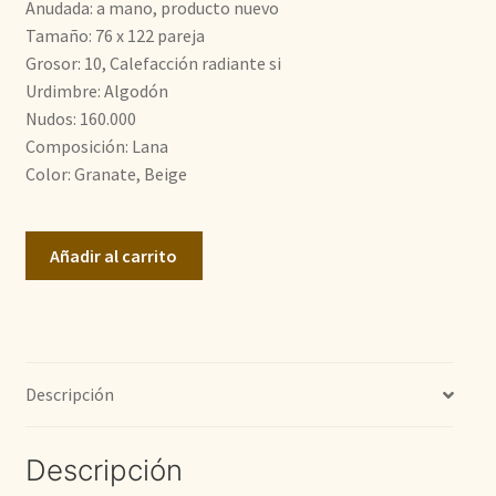
era:
es:
Anudada: a mano, producto nuevo
Tamaño: 76 x 122 pareja
600,00€.
390,00€.
Grosor: 10, Calefacción radiante si
Urdimbre: Algodón
Nudos: 160.000
Composición: Lana
Color: Granate, Beige
Zigler
Añadir al carrito
2
piezas
cantidad
Descripción
Descripción