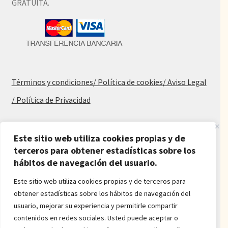
GRATUITA.
Términos y condiciones
/ Política de cookies
/ Aviso Legal
/ Política de Privacidad
Blog
Este sitio web utiliza cookies propias y de
terceros para obtener estadísticas sobre los
Alfombras baratas
hábitos de navegación del usuario.
Procedencia de las alfombras
Alfombras para salón y dormitorio
Este sitio web utiliza cookies propias y de terceros para
Oferta de alfombras
obtener estadísticas sobre los hábitos de navegación del
Alfombras juveniles
usuario, mejorar su experiencia y permitirle compartir
Alfombras económicas
contenidos en redes sociales. Usted puede aceptar o
Alfombras a medida