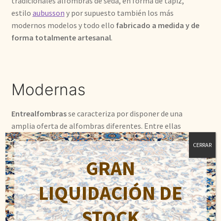
tradicionales alfombras de seda, en forma de tapiz,
estilo
aubusson
y por supuesto también los más
modernos modelos y todo ello
fabricado a medida y de
forma totalmente artesanal
.
Modernas
Entrealfombras
se caracteriza por disponer de una
amplia oferta de alfombras diferentes. Entre ellas
tienes la oportunidad de encontrar diferentes
modelos
CERRAR
de alfombras modernas
, que complementaran la
GRAN
decoración de tu hogar de la manera más actual. Además
como hemos adelantado si no encontrase un modelo
LIQUIDACIÓN DE
que se adapte a sus necesidades de espacio y gustos,
tendrás la posibilidad de encargarnos tu alfombra
STOCK
moderna a medida que encajara a la perfección en la