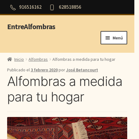
916516162
628518856
EntreAlfombras
Ir
Ir
a
al
Menú
la
contenido
navegación
Inicio
Inicio
Alfombras
Alfombras a medida para tu hogar
Outlet
Publicado el
3 febrero 2020
por
José Betancourt
Alfombras a medida
Orientales
para tu hogar
Persas
Modernas
Aubusson