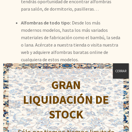
tendrás oportunidad de encontrar alfombras
para salón, de dormitorio, pasilleras…
Alfombras de todo tipo:
Desde los más
modernos modelos, hasta los más variados
materiales de fabricación como el bambú, la seda
o lana. Acércate a nuestra tienda o visita nuestra
web y adquiere alfombras baratas online de
cualquiera de estos modelos.
CERRAR
Esperemos que con esta amplia
oferta en alfombras
GRAN
económicas online podamos satisfacer sus necesidades y
encuentre la alfombra que mejor decore las estancias de
LIQUIDACIÓN DE
su hogar.
STOCK
Encuentra alfombras