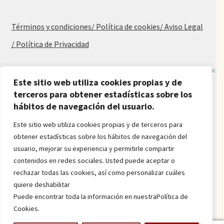
Términos y condiciones
/ Política de cookies
/ Aviso Legal
/ Política de Privacidad
Blog
Este sitio web utiliza cookies propias y de
Alfombras baratas
terceros para obtener estadísticas sobre los
hábitos de navegación del usuario.
Procedencia de las alfombras
Alfombras para salón y dormitorio
Este sitio web utiliza cookies propias y de terceros para
Oferta de alfombras
obtener estadísticas sobre los hábitos de navegación del
Alfombras juveniles
usuario, mejorar su experiencia y permitirle compartir
Alfombras económicas
contenidos en redes sociales. Usted puede aceptar o
Alfombras a medida
rechazar todas las cookies, así como personalizar cuáles
Alfombras orientales
quiere deshabilitar
Venta de alfombras
Puede encontrar toda la información en nuestraPolítica de
Cookies.
Power by
onlyMarketing