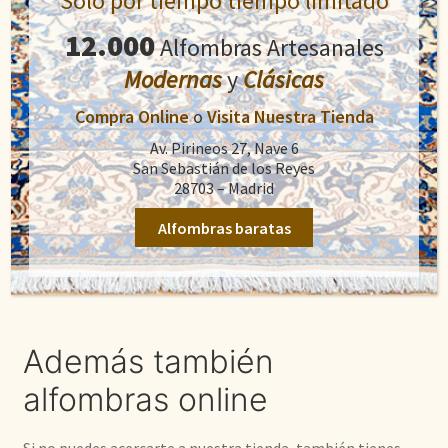
Sólo por tiempo tiempo limitado
baratas en
12.000
Alfombras Artesanales
Entrealfombras
Modernas
y
Clásicas
Nos encontramos en San Sebastián de los Reyes, salida
Compra Online
o
Visita Nuestra Tienda
19 de la carretera de Burgos, Avenida de los Pirineos 27,
Av. Pirineos 27, Nave 6
nave 6. Aquí podrás encontrar una gran exposición de
San Sebastián de los Reyes
más de 12.000 modelos
repartidos en tres plantas
28703 – Madrid
dedicadas en exclusiva al mundo de la alfombra, y donde
Alfombras baratas
podrás encontrar alfombras baratas, caras, modernas,
clásicas, orientales, europeas….
Además también
alfombras online