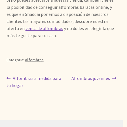
Si no puedes acercarte a nuestra tienda, también tienes
la posibilidad de conseguir alfombras baratas online, y
es que en Shaddai ponemos a disposición de nuestros
clientes las mayores comodidades, descubre nuestra
oferta en
venta de alfombras
y no dudes en elegir la que
más te guste para tu casa.
Categoría:
Alfombras
Navegación
Anterior:
Siguiente:
Alfombras a medida para
Alfombras juveniles
tu hogar
de
entradas