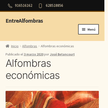
916516162
628518856
EntreAlfombras
Ir
Ir
a
al
Menú
la
contenido
navegación
Inicio
Inicio
Alfombras
Alfombras económicas
Outlet
Publicado el
3 marzo 2020
por
José Betancourt
Alfombras
Orientales
económicas
Persas
Modernas
Aubusson